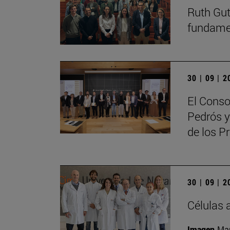
Ruth Guti
fundamen
30 | 09 | 
El Conso
Pedrós y
de los 
30 | 09 | 
Células 
Imagen
Man