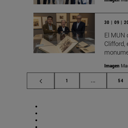
30 | 09 | 
El MUN d
Clifford,
monumen
Imagen
Man
Página
Páginas interm
Pág
1
...
54