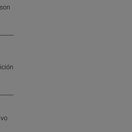
 son
ición
ivo