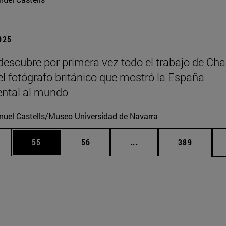
2025
escubre por primera vez todo el trabajo de Cha
 el fotógrafo británico que mostró la España
tal al mundo
uel Castells/Museo Universidad de Navarra
edias Use TAB para desplazarse.
ina
Página
Página
Páginas intermedias Us
Página
55
56
...
389