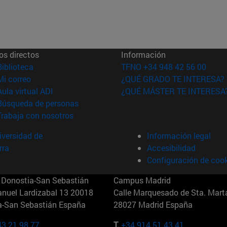
os directos
Información
(abre en nueva ventana)
Biblioteca
TFNO +34 948 42 56 00
(abre en nueva ventana)
Mi correo
¿QUÉ GRADO TE INTERESA?
(abre en nueva ventana)
Aula virtual ADI
¿QUÉ MÁSTER TE INTERESA
(abre en nueva ventana)
Búsqueda de personas
(abre en nueva ventana)
Trabaja con nosotros
versidad de
Información legal
rra
Accesibilidad
Configuración de coo
Donostia-San Sebastián
Campus Madrid
anuel Lardizabal 13 20018
Calle Marquesado de Sta. Marta
a-San Sebastián España
28027 Madrid España
43 21 98 77
T.
+34 914 51 43 41