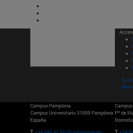
Acces
© Uni
Nava
Campus Pamplona
Campus 
Campus Universitario 31009 Pamplona
Pº de M
España
Donosti
T.
+34 948 42 56 00
info@unav.es
T.
+34 9