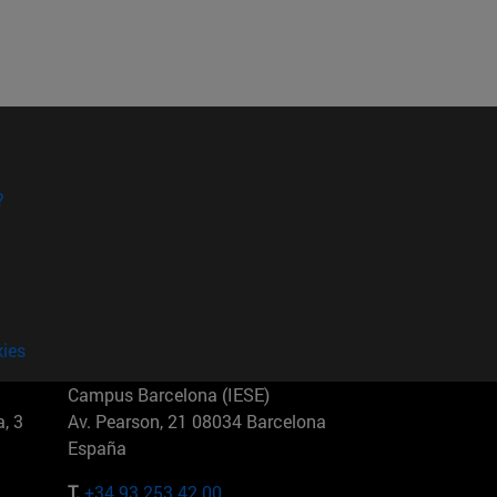
?
kies
Campus Barcelona (IESE)
, 3
Av. Pearson, 21 08034 Barcelona
España
T.
+34 93 253 42 00