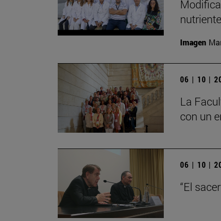
Modifica
nutrient
Imagen
Man
06 | 10 | 
La Facul
con un e
06 | 10 | 
“El sace