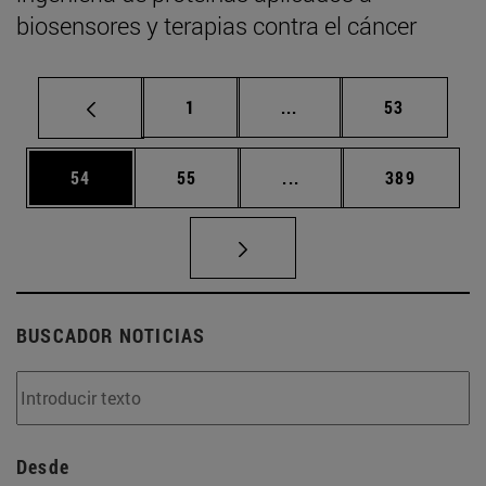
biosensores y terapias contra el cáncer
Página
Páginas intermedias Us
Página
1
...
53
Página
Página
Páginas intermedias U
Página
54
55
...
389
BUSCADOR NOTICIAS
Desde