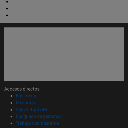
Accesos directos
(abre en nueva ventana)
Biblioteca
(abre en nueva ventana)
Mi correo
(abre en nueva ventana)
Aula virtual ADI
(abre en nueva ventana)
Búsqueda de personas
(abre en nueva ventana)
Trabaja con nosotros