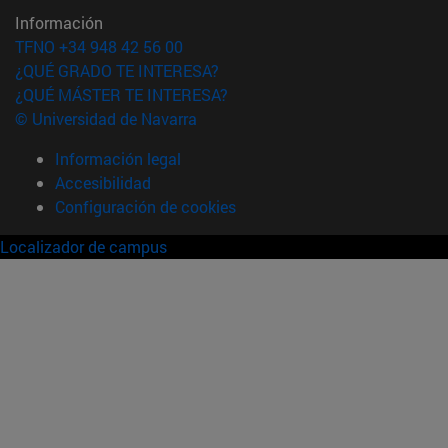
Información
TFNO +34 948 42 56 00
¿QUÉ GRADO TE INTERESA?
¿QUÉ MÁSTER TE INTERESA?
© Universidad de Navarra
Información legal
Accesibilidad
Configuración de cookies
Localizador de campus