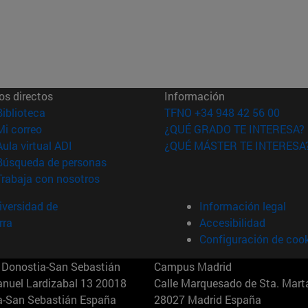
os directos
Información
(abre en nueva ventana)
Biblioteca
TFNO +34 948 42 56 00
(abre en nueva ventana)
Mi correo
¿QUÉ GRADO TE INTERESA?
(abre en nueva ventana)
Aula virtual ADI
¿QUÉ MÁSTER TE INTERESA
(abre en nueva ventana)
Búsqueda de personas
(abre en nueva ventana)
Trabaja con nosotros
versidad de
Información legal
rra
Accesibilidad
Configuración de coo
Donostia-San Sebastián
Campus Madrid
anuel Lardizabal 13 20018
Calle Marquesado de Sta. Marta
a-San Sebastián España
28027 Madrid España