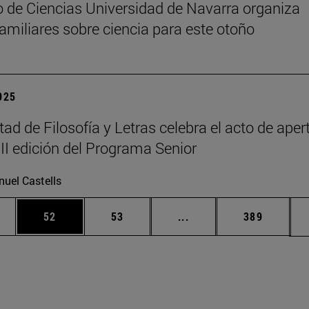
 de Ciencias Universidad de Navarra organiza
 familiares sobre ciencia para este otoño
2025
tad de Filosofía y Letras celebra el acto de aper
III edición del Programa Senior
uel Castells
edias Use TAB para desplazarse.
ina
Página
Página
Páginas intermedias Us
Página
52
53
...
389