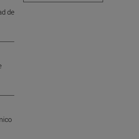
ad de
e
mico