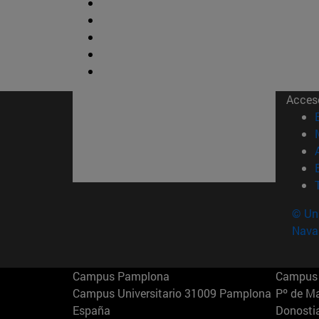
Acces
© Uni
Nava
Campus Pamplona
Campus 
Campus Universitario 31009 Pamplona
Pº de M
España
Donosti