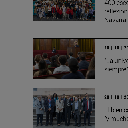
400 esco
reflexio
Navarra
20 | 10 | 
“La univ
siempre
20 | 10 | 
El bien 
"y mucho