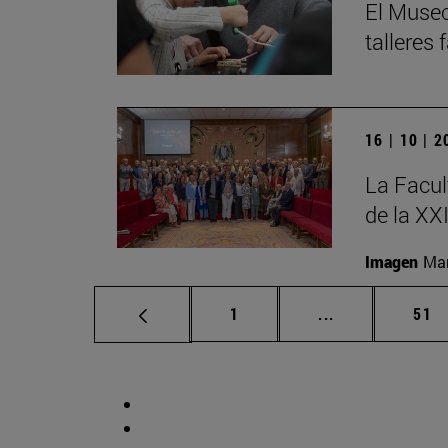
El Museo
talleres
16 | 10 | 
La Facul
de la XX
Imagen
Man
Página
Páginas interm
Pág
1
...
51