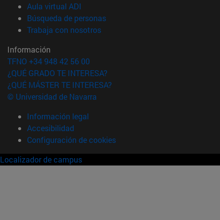
(abre en nueva ventana)
Aula virtual ADI
(abre en nueva ventana)
Búsqueda de personas
(abre en nueva ventana)
Trabaja con nosotros
Información
TFNO +34 948 42 56 00
¿QUÉ GRADO TE INTERESA?
¿QUÉ MÁSTER TE INTERESA?
© Universidad de Navarra
Información legal
Accesibilidad
Configuración de cookies
Localizador de campus