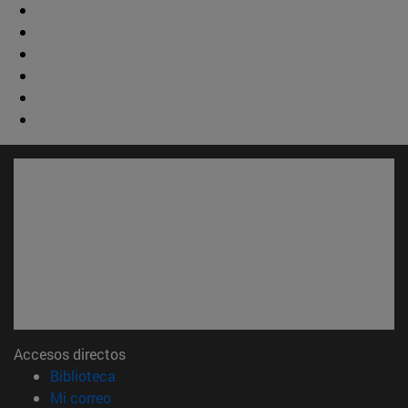
Accesos directos
(abre en nueva ventana)
Biblioteca
(abre en nueva ventana)
Mi correo