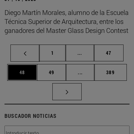
Diego Martín Morales, alumno de la Escuela
Técnica Superior de Arquitectura, entre los
ganadores del Master Glass Design Contest
Página
Páginas intermedias Us
Página
1
...
47
Página
Página
Páginas intermedias U
Página
48
49
...
389
BUSCADOR NOTICIAS