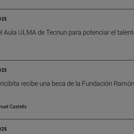
2025
el Aula ULMA de Tecnun para potenciar el talen
2025
rricibita recibe una beca de la Fundación Ramó
uel Castells
2025