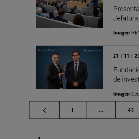
Presenta
Jefatura
Imagen
RE
21 | 11 | 
Fundació
de inves
Imagen
Ced
Página
Páginas interm
Pág
1
...
43