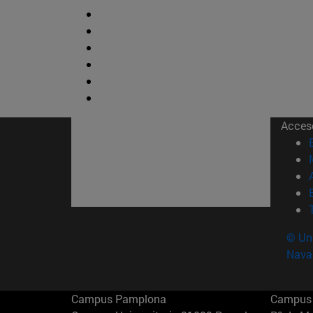
Acces
© Uni
Nava
Campus Pamplona
Campus 