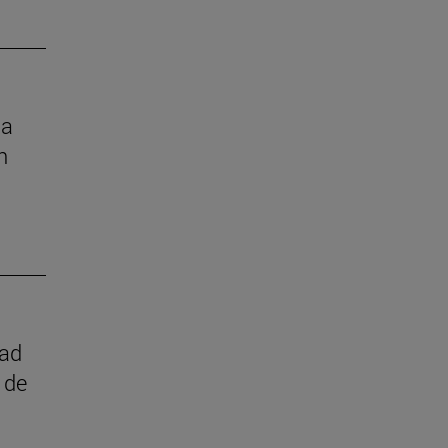
la
n
dad
 de