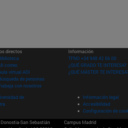
os directos
Información
(abre en nueva ventana)
Biblioteca
TFNO +34 948 42 56 00
(abre en nueva ventana)
Mi correo
¿QUÉ GRADO TE INTERESA?
(abre en nueva ventana)
Aula virtual ADI
¿QUÉ MÁSTER TE INTERESA
(abre en nueva ventana)
Búsqueda de personas
(abre en nueva ventana)
Trabaja con nosotros
versidad de
Información legal
rra
Accesibilidad
Configuración de coo
Donostia-San Sebastián
Campus Madrid