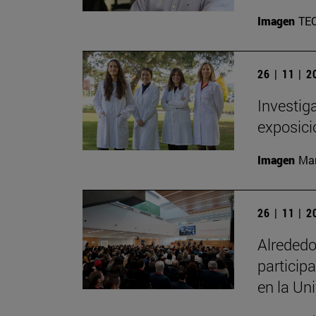
Imagen
TE
26 | 11 | 
Investig
exposici
Imagen
Man
26 | 11 | 
Alrededo
particip
en la Un