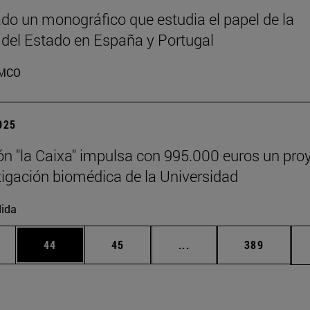
do un monográfico que estudia el papel de la
 del Estado en España y Portugal
MCO
2025
n "la Caixa" impulsa con 995.000 euros un pro
tigación biomédica de la Universidad
ida
edias Use TAB para desplazarse.
ina
Página
Página
Páginas intermedias Us
Página
44
45
...
389