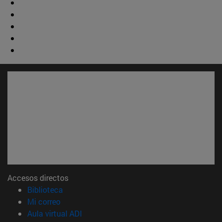
Accesos directos
(abre en nueva ventana)
Biblioteca
(abre en nueva ventana)
Mi correo
(abre en nueva ventana)
Aula virtual ADI