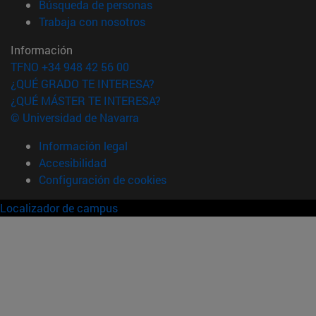
(abre en nueva ventana)
Búsqueda de personas
(abre en nueva ventana)
Trabaja con nosotros
Información
TFNO +34 948 42 56 00
¿QUÉ GRADO TE INTERESA?
¿QUÉ MÁSTER TE INTERESA?
© Universidad de Navarra
Información legal
Accesibilidad
Configuración de cookies
Localizador de campus