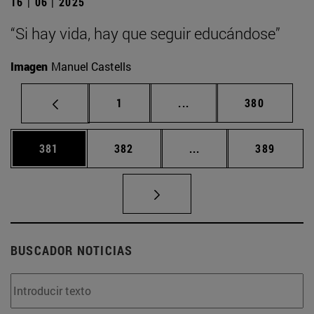
16 | 06 | 2025
“Si hay vida, hay que seguir educándose”
Imagen
Manuel Castells
Página
Páginas intermedias Us
Página
1
...
380
Página
Página
Páginas intermedias 
Página
381
382
...
389
BUSCADOR NOTICIAS