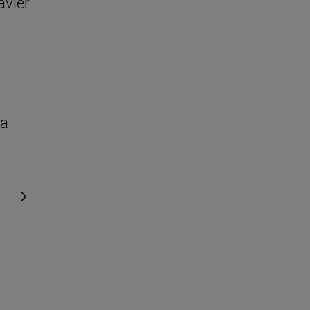
avier
ra
Use TAB para desplazarse.