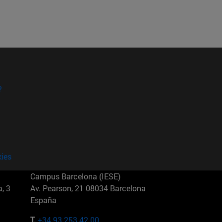
?
kies
Campus Barcelona (IESE)
, 3
Av. Pearson, 21 08034 Barcelona
España
T.
+34 93 253 42 00