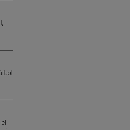
l,
útbol
 el