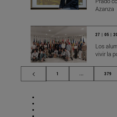
Prado co
Azanza
27 | 05 | 
Los alum
vivir la 
Página
Páginas intermed
Págin
1
...
379