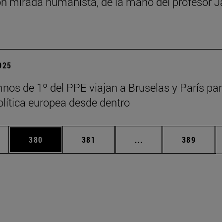
n mirada humanista, de la mano del profesor J
2025
nos de 1º del PPE viajan a Bruselas y París pa
política europea desde dentro
ias Use TAB para desplazarse.
a
Página
Página
Páginas intermedias 
Página
380
381
...
389