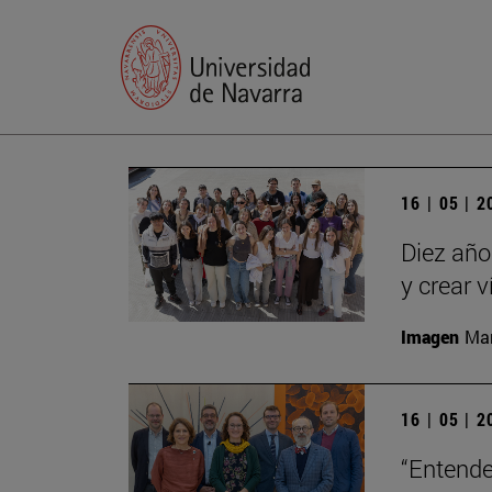
16 | 05 | 
Diez año
y crear 
Imagen
Man
16 | 05 | 
“Entende