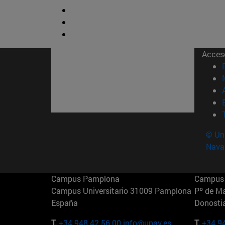
Acces
© Uni
Nava
Campus Pamplona
Campus 
Campus Universitario 31009 Pamplona
Pº de M
España
Donosti
T.
+34 948 42 56 00
info@unav.es
T.
+34 9