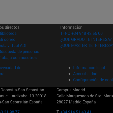
os directos
Información
(abre en nueva ventana)
Biblioteca
TFNO +34 948 42 56 00
(abre en nueva ventana)
Mi correo
¿QUÉ GRADO TE INTERESA?
(abre en nueva ventana)
Aula virtual ADI
¿QUÉ MÁSTER TE INTERESA
(abre en nueva ventana)
Búsqueda de personas
(abre en nueva ventana)
Trabaja con nosotros
versidad de
Información legal
rra
Accesibilidad
Configuración de coo
Donostia-San Sebastián
Campus Madrid
anuel Lardizabal 13 20018
Calle Marquesado de Sta. Marta
a-San Sebastián España
28027 Madrid España
43 21 98 77
T.
+34 914 51 43 41