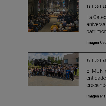
19 | 05 | 
La Cáted
aniversa
patrimon
Imagen
Ced
19 | 05 | 
El MUN c
entidades
creciend
Imagen
Man