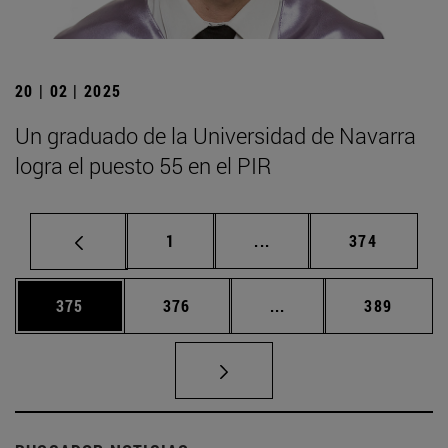
20 | 02 | 2025
Un graduado de la Universidad de Navarra
logra el puesto 55 en el PIR
Página
Páginas intermedias Us
Página
1
...
374
Página
Página
Páginas intermedias 
Página
375
376
...
389