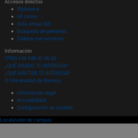
Accesos directos
(abre en nueva ventana)
Biblioteca
(abre en nueva ventana)
Mi correo
(abre en nueva ventana)
Aula virtual ADI
(abre en nueva ventana)
Búsqueda de personas
(abre en nueva ventana)
Trabaja con nosotros
Información
TFNO +34 948 42 56 00
¿QUÉ GRADO TE INTERESA?
¿QUÉ MÁSTER TE INTERESA?
© Universidad de Navarra
Información legal
Accesibilidad
Configuración de cookies
Localizador de campus