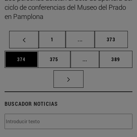
ciclo de conferencias del Museo del Prado
en Pamplona
Página
Páginas intermedias Us
Página
1
...
373
Página
Página
Páginas intermedias 
Página
374
375
...
389
BUSCADOR NOTICIAS