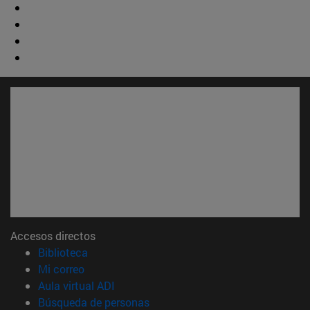
Accesos directos
(abre en nueva ventana)
Biblioteca
(abre en nueva ventana)
Mi correo
(abre en nueva ventana)
Aula virtual ADI
(abre en nueva ventana)
Búsqueda de personas