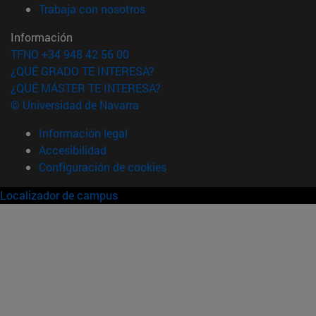
(abre en nueva ventana)
Trabaja con nosotros
Información
TFNO +34 948 42 56 00
¿QUÉ GRADO TE INTERESA?
¿QUÉ MÁSTER TE INTERESA?
© Universidad de Navarra
Información legal
Accesibilidad
Configuración de cookies
Localizador de campus