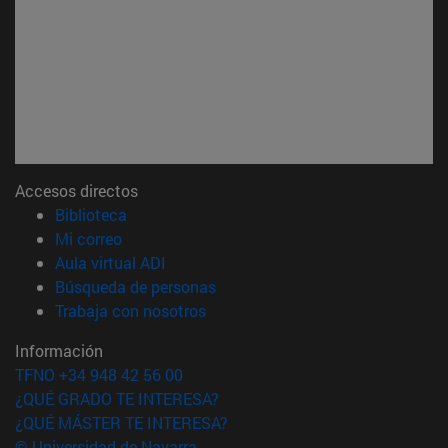
Accesos directos
(abre en nueva ventana)
Biblioteca
(abre en nueva ventana)
Mi correo
(abre en nueva ventana)
Aula virtual ADI
(abre en nueva ventana)
Búsqueda de personas
(abre en nueva ventana)
Trabaja con nosotros
Información
TFNO +34 948 42 56 00
¿QUÉ GRADO TE INTERESA?
¿QUÉ MÁSTER TE INTERESA?
© Universidad de Navarra