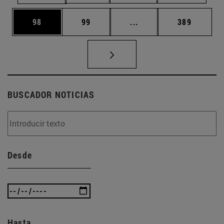
Página
Página
Páginas intermedias U
Página
98
99
...
389
BUSCADOR NOTICIAS
Desde
Hasta