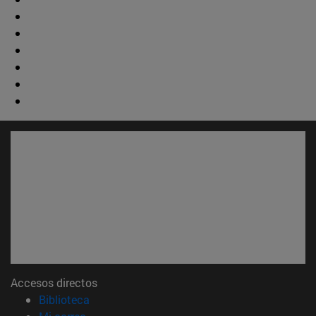
Accesos directos
(abre en nueva ventana)
Biblioteca
(abre en nueva ventana)