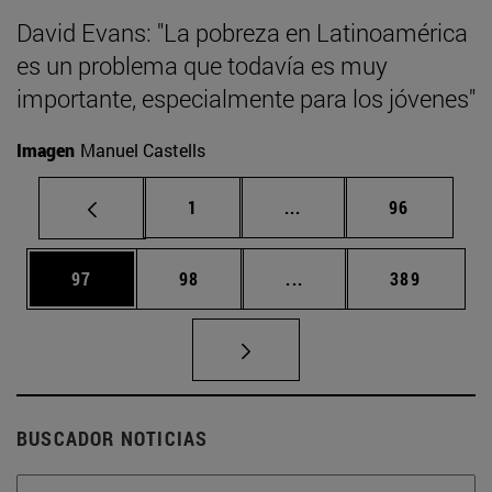
David Evans: "La pobreza en Latinoamérica
es un problema que todavía es muy
importante, especialmente para los jóvenes"
Imagen
Manuel Castells
Página
Páginas intermedias Us
Página
1
...
96
Página
Página
Páginas intermedias U
Página
97
98
...
389
BUSCADOR NOTICIAS