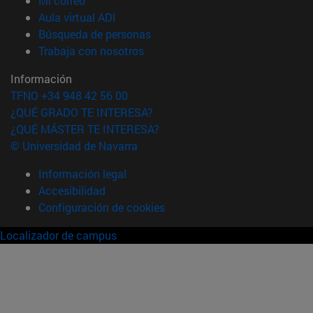
Mi correo
(abre en nueva ventana)
Aula virtual ADI
(abre en nueva ventana)
Búsqueda de personas
(abre en nueva ventana)
Trabaja con nosotros
Información
TFNO +34 948 42 56 00
¿QUÉ GRADO TE INTERESA?
¿QUÉ MÁSTER TE INTERESA?
© Universidad de Navarra
Información legal
Accesibilidad
Configuración de cookies
Localizador de campus