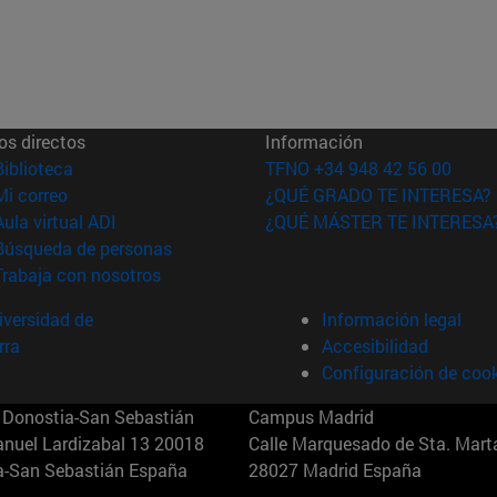
os directos
Información
(abre en nueva ventana)
Biblioteca
TFNO +34 948 42 56 00
(abre en nueva ventana)
Mi correo
¿QUÉ GRADO TE INTERESA?
(abre en nueva ventana)
Aula virtual ADI
¿QUÉ MÁSTER TE INTERESA
(abre en nueva ventana)
Búsqueda de personas
(abre en nueva ventana)
Trabaja con nosotros
versidad de
Información legal
rra
Accesibilidad
Configuración de coo
Donostia-San Sebastián
Campus Madrid
anuel Lardizabal 13 20018
Calle Marquesado de Sta. Marta
a-San Sebastián España
28027 Madrid España