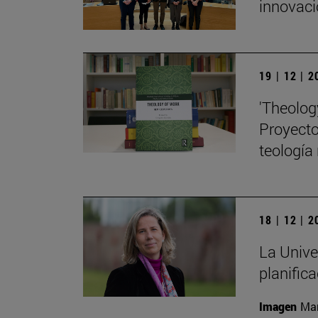
innovaci
19 | 12 | 
'Theolog
Proyecto 
teología
18 | 12 | 
La Unive
planific
Imagen
Man