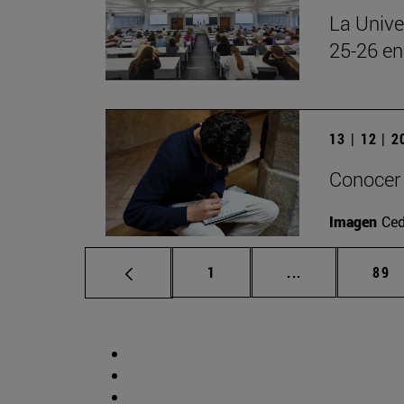
La Unive
25-26 en
13 | 12 | 
Conocer 
Imagen
Ced
Página
Páginas interm
Pág
1
...
89