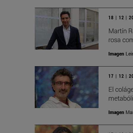
18 | 12 | 
Martín Rí
rosa com
Imagen
Lei
17 | 12 | 
El colág
metaból
Imagen
Man