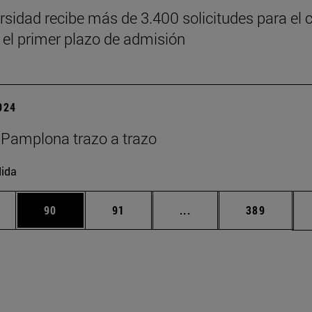
rsidad recibe más de 3.400 solicitudes para el 
 el primer plazo de admisión
2024
Pamplona trazo a trazo
ida
edias Use TAB para desplazarse.
ina
Página
Página
Páginas intermedias Us
Página
90
91
...
389