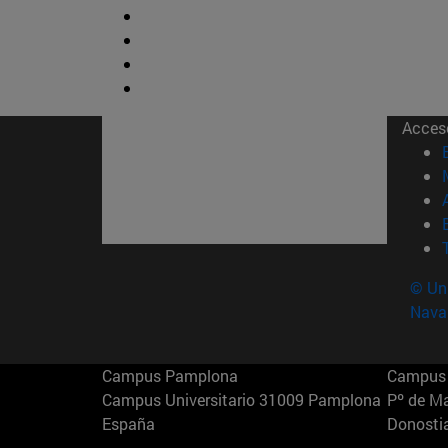
Acces
© Uni
Nava
Campus Pamplona
Campus 
Campus Universitario 31009 Pamplona
Pº de M
España
Donosti