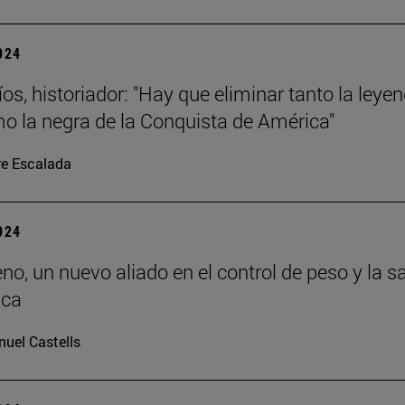
2024
os, historiador: "Hay que eliminar tanto la leye
o la negra de la Conquista de América"
re Escalada
2024
eno, un nuevo aliado en el control de peso y la s
ica
uel Castells