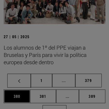
27 | 05 | 2025
Los alumnos de 1º del PPE viajan a
Bruselas y París para vivir la política
europea desde dentro
Página
Páginas intermedias Us
Página
1
...
379
Página
Página
Páginas intermedias 
Página
380
381
...
389