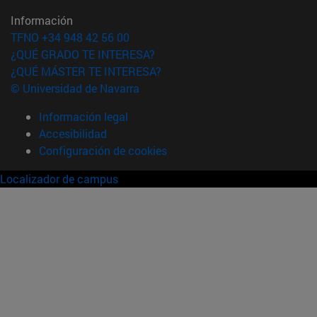
Información
TFNO +34 948 42 56 00
¿QUÉ GRADO TE INTERESA?
¿QUÉ MÁSTER TE INTERESA?
© Universidad de Navarra
Información legal
Accesibilidad
Configuración de cookies
Localizador de campus