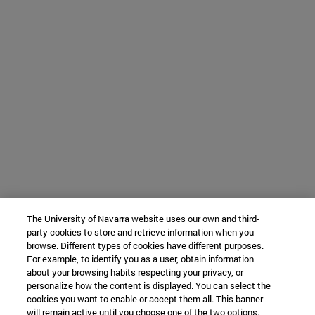
The University of Navarra website uses our own and third-
party cookies to store and retrieve information when you
browse. Different types of cookies have different purposes.
For example, to identify you as a user, obtain information
about your browsing habits respecting your privacy, or
personalize how the content is displayed. You can select the
cookies you want to enable or accept them all. This banner
will remain active until you choose one of the two options.