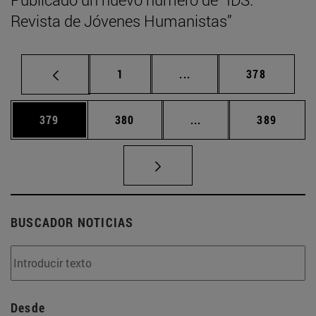
Revista de Jóvenes Humanistas”
Página
Páginas intermedias Us
Página
1
...
378
Página
Página
Páginas intermedias 
Página
379
380
...
389
BUSCADOR NOTICIAS
Desde