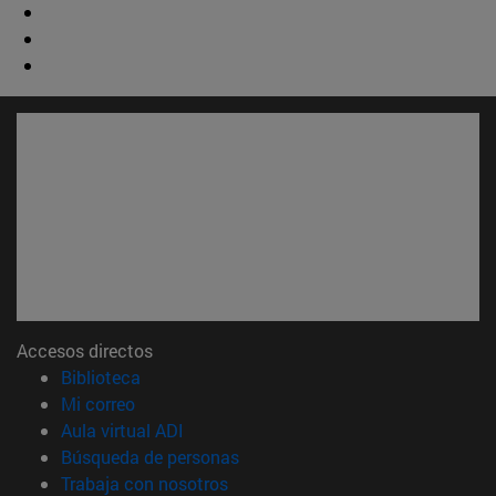
Accesos directos
(abre en nueva ventana)
Biblioteca
(abre en nueva ventana)
Mi correo
(abre en nueva ventana)
Aula virtual ADI
(abre en nueva ventana)
Búsqueda de personas
(abre en nueva ventana)
Trabaja con nosotros