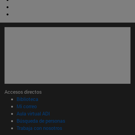
Accesos directos
(abre en nueva ventana)
Biblioteca
(abre en nueva ventana)
Mi correo
(abre en nueva ventana)
Aula virtual ADI
(abre en nueva ventana)
Búsqueda de personas
(abre en nueva ventana)
Trabaja con nosotros