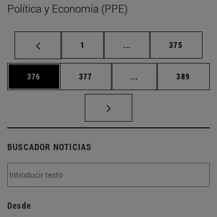
Política y Economía (PPE)
Página
Páginas intermedias Us
Página
1
...
375
Página
Página
Páginas intermedias 
Página
376
377
...
389
BUSCADOR NOTICIAS
Desde