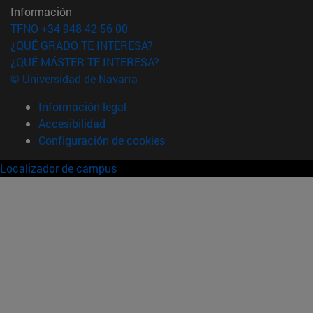
Información
TFNO +34 948 42 56 00
¿QUÉ GRADO TE INTERESA?
¿QUÉ MÁSTER TE INTERESA?
© Universidad de Navarra
Información legal
Accesibilidad
Configuración de cookies
Localizador de campus