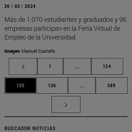
26 | 03 | 2024
Más de 1.070 estudiantes y graduados y 96
empresas participan en la Feria Virtual de
Empleo de la Universidad
Imagen
Manuel Castells
Página
Páginas intermedias Us
Página
1
...
124
Página
Página
Páginas intermedias 
Página
125
126
...
389
BUSCADOR NOTICIAS