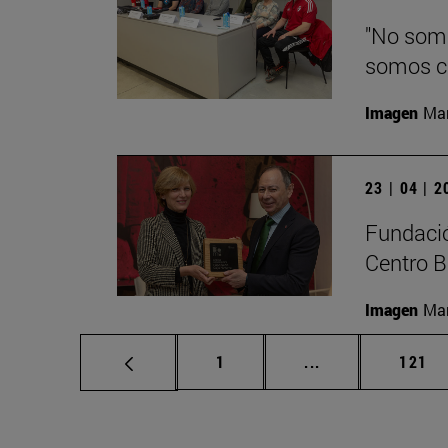
"No somo
somos c
Imagen
Man
23 | 04 | 
Fundació
Centro B
Imagen
Man
Página
Páginas intermed
Págin
1
...
121