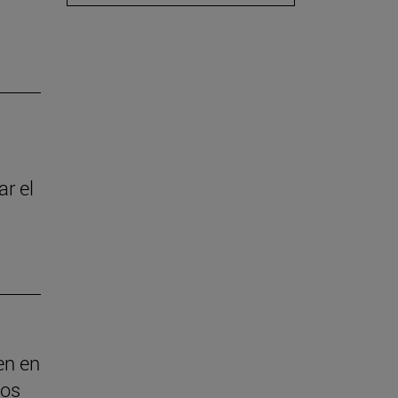
r el
en en
sos