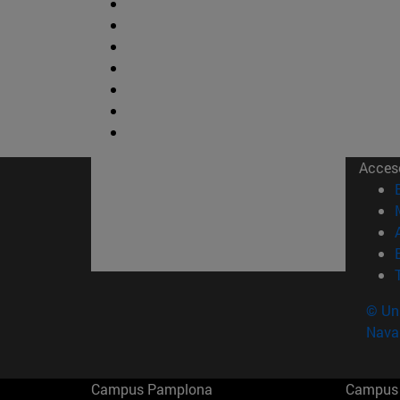
Acces
© Uni
Nava
Campus Pamplona
Campus 