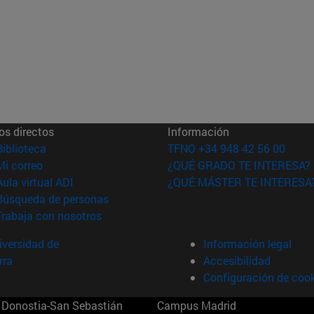
os directos
Información
(abre en nueva ventana)
Biblioteca
TFNO +34 948 42 56 00
(abre en nueva ventana)
Mi correo
¿QUÉ GRADO TE INTERESA?
(abre en nueva ventana)
Aula virtual ADI
¿QUÉ MÁSTER TE INTERESA
(abre en nueva ventana)
Búsqueda de personas
(abre en nueva ventana)
Trabaja con nosotros
versidad de
Información legal
rra
Accesibilidad
Configuración de coo
Donostia-San Sebastián
Campus Madrid