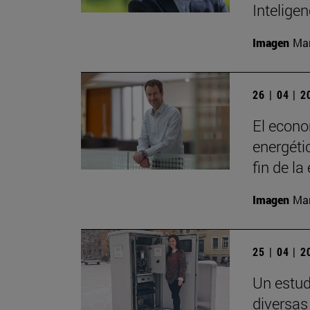
Inteligen
Imagen
Man
26 | 04 | 
El econo
energéti
fin de la
Imagen
Man
25 | 04 | 
Un estud
diversas