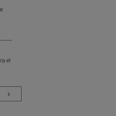
ue
ra el
Use TAB para desplazarse.