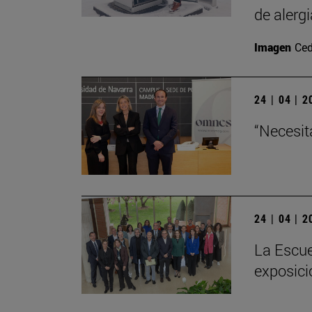
de alergi
Imagen
Ced
24 | 04 | 
“Necesit
24 | 04 | 
La Escue
exposici