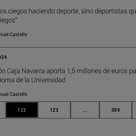
s ciegos haciendo deporte, sino deportistas q
iegos"
uel Castells
2024
n Caja Navarra aporta 1,5 millones de euros pa
ioma de la Universidad
uel Castells
ias Use TAB para desplazarse.
a
Página
Página
Páginas intermedias 
Página
122
123
...
389