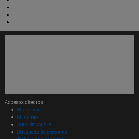
Accesos directos
(abre en nueva ventana)
Biblioteca
(abre en nueva ventana)
Mi correo
(abre en nueva ventana)
Aula virtual ADI
(abre en nueva ventana)
Búsqueda de personas
(abre en nueva ventana)