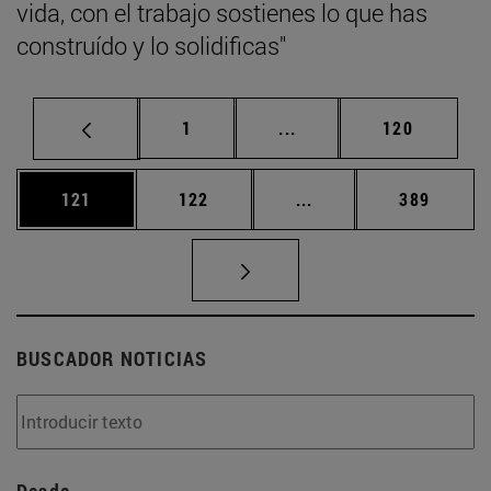
vida, con el trabajo sostienes lo que has
construído y lo solidificas"
Página
Páginas intermedias Us
Página
1
...
120
Página
Página
Páginas intermedias 
Página
121
122
...
389
BUSCADOR NOTICIAS
Desde