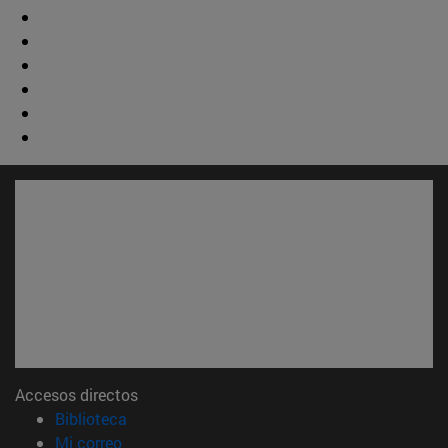
Accesos directos
(abre en nueva ventana)
Biblioteca
(abre en nueva ventana)
Mi correo