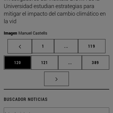
Universidad estudian estrategias para
mitigar el impacto del cambio climático en
la vid
Imagen
Manuel Castells
Página
Páginas intermedias Us
Página
1
...
119
Página
Página
Páginas intermedias 
Página
120
121
...
389
BUSCADOR NOTICIAS