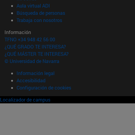
(abre en nueva ventana)
Aula virtual ADI
(abre en nueva ventana)
Búsqueda de personas
(abre en nueva ventana)
Trabaja con nosotros
Información
TFNO +34 948 42 56 00
¿QUÉ GRADO TE INTERESA?
¿QUÉ MÁSTER TE INTERESA?
© Universidad de Navarra
Información legal
Accesibilidad
Configuración de cookies
Localizador de campus