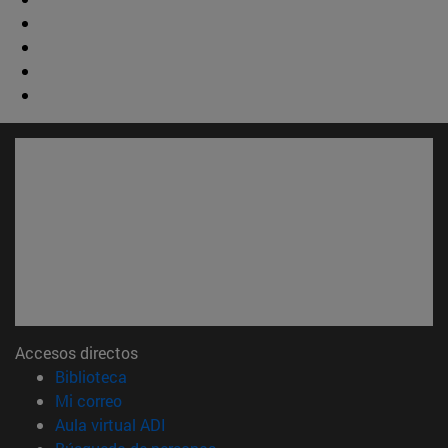
Accesos directos
(abre en nueva ventana)
Biblioteca
(abre en nueva ventana)
Mi correo
(abre en nueva ventana)
Aula virtual ADI
(abre en nueva ventana)