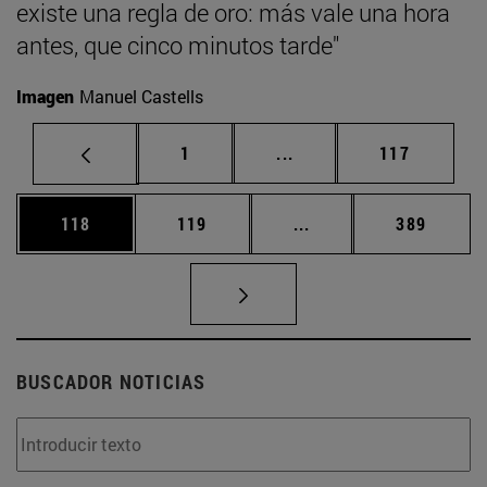
existe una regla de oro: más vale una hora
antes, que cinco minutos tarde"
Imagen
Manuel Castells
Página
Páginas intermedias Us
Página
1
...
117
Página
Página
Páginas intermedias 
Página
118
119
...
389
BUSCADOR NOTICIAS