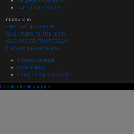
Búsqueda de personas
(abre en nueva ventana)
Trabaja con nosotros
Información
TFNO +34 948 42 56 00
¿QUÉ GRADO TE INTERESA?
¿QUÉ MÁSTER TE INTERESA?
© Universidad de Navarra
Información legal
Accesibilidad
Configuración de cookies
Localizador de campus