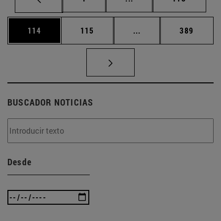
Página
Página
Páginas intermedias 
Página
114
115
...
389
BUSCADOR NOTICIAS
Desde