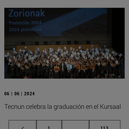
06 | 06 | 2024
Tecnun celebra la graduación en el Kursaal
Página
Páginas intermedias Us
Página
1
...
113