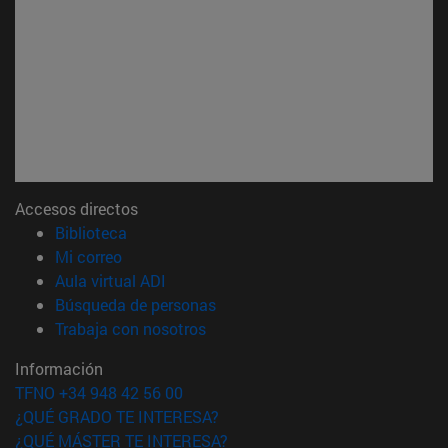
Accesos directos
(abre en nueva ventana)
Biblioteca
(abre en nueva ventana)
Mi correo
(abre en nueva ventana)
Aula virtual ADI
(abre en nueva ventana)
Búsqueda de personas
(abre en nueva ventana)
Trabaja con nosotros
Información
TFNO +34 948 42 56 00
¿QUÉ GRADO TE INTERESA?
¿QUÉ MÁSTER TE INTERESA?