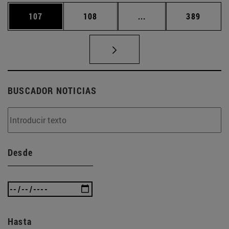
Página
Página
Páginas intermedias 
Página
107
108
...
389
BUSCADOR NOTICIAS
Desde
Hasta