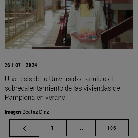
26 | 07 | 2024
Una tesis de la Universidad analiza el
sobrecalentamiento de las viviendas de
Pamplona en verano
Imagen
Beatriz Díaz
Página
Páginas intermedias Us
Página
1
...
106