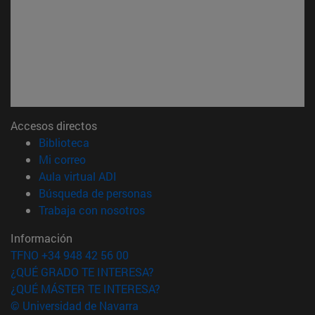
Accesos directos
(abre en nueva ventana)
Biblioteca
(abre en nueva ventana)
Mi correo
(abre en nueva ventana)
Aula virtual ADI
(abre en nueva ventana)
Búsqueda de personas
(abre en nueva ventana)
Trabaja con nosotros
Información
TFNO +34 948 42 56 00
¿QUÉ GRADO TE INTERESA?
¿QUÉ MÁSTER TE INTERESA?
© Universidad de Navarra