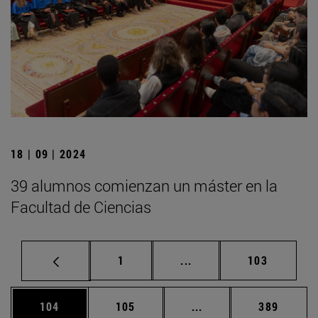
18 | 09 | 2024
39 alumnos comienzan un máster en la
Facultad de Ciencias
Página
Páginas intermedias Us
Página
1
...
103
Página
Página
Páginas intermedias 
Página
104
105
...
389