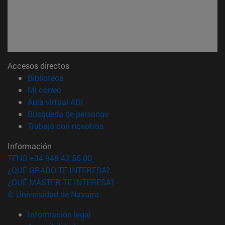
Accesos directos
(abre en nueva ventana)
Biblioteca
(abre en nueva ventana)
Mi correo
(abre en nueva ventana)
Aula virtual ADI
(abre en nueva ventana)
Búsqueda de personas
(abre en nueva ventana)
Trabaja con nosotros
Información
TFNO +34 948 42 56 00
¿QUÉ GRADO TE INTERESA?
¿QUÉ MÁSTER TE INTERESA?
© Universidad de Navarra
Información legal