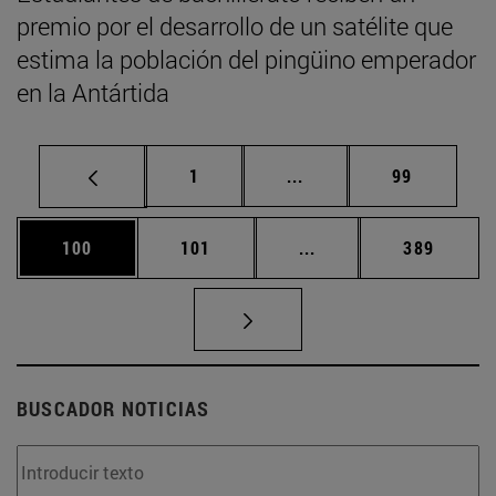
premio por el desarrollo de un satélite que
estima la población del pingüino emperador
en la Antártida
Página
Páginas intermedias Us
Página
1
...
99
Página
Página
Páginas intermedias 
Página
100
101
...
389
BUSCADOR NOTICIAS