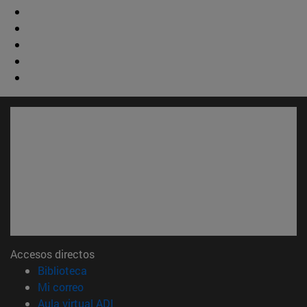
Accesos directos
(abre en nueva ventana)
Biblioteca
(abre en nueva ventana)
Mi correo
(abre en nueva ventana)
Aula virtual ADI