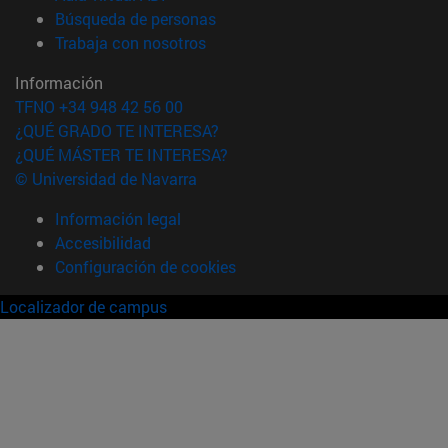
(abre en nueva ventana)
Búsqueda de personas
(abre en nueva ventana)
Trabaja con nosotros
Información
TFNO +34 948 42 56 00
¿QUÉ GRADO TE INTERESA?
¿QUÉ MÁSTER TE INTERESA?
© Universidad de Navarra
Información legal
Accesibilidad
Configuración de cookies
Localizador de campus