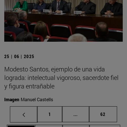
25 | 06 | 2025
Modesto Santos, ejemplo de una vida
lograda: intelectual vigoroso, sacerdote fiel
y figura entrañable
Imagen
Manuel Castells
Página
Páginas intermedias Us
Página
1
...
62