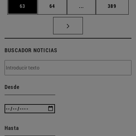
Página
Página
Páginas intermedias U
Página
63
64
...
389
BUSCADOR NOTICIAS
Desde
Hasta