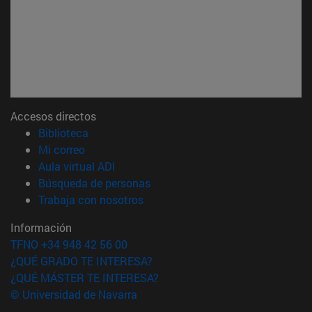
Accesos directos
(abre en nueva ventana)
Biblioteca
(abre en nueva ventana)
Mi correo
(abre en nueva ventana)
Aula virtual ADI
(abre en nueva ventana)
Búsqueda de personas
(abre en nueva ventana)
Trabaja con nosotros
Información
TFNO +34 948 42 56 00
¿QUÉ GRADO TE INTERESA?
¿QUÉ MÁSTER TE INTERESA?
© Universidad de Navarra