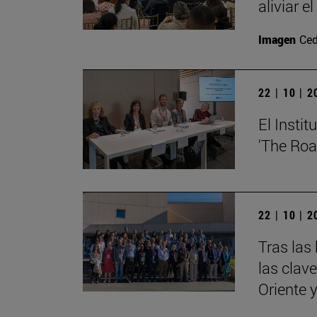
aliviar e
Imagen
Ced
22 | 10 | 
El Insti
'The Roa
22 | 10 | 
Tras las
las clav
Oriente 