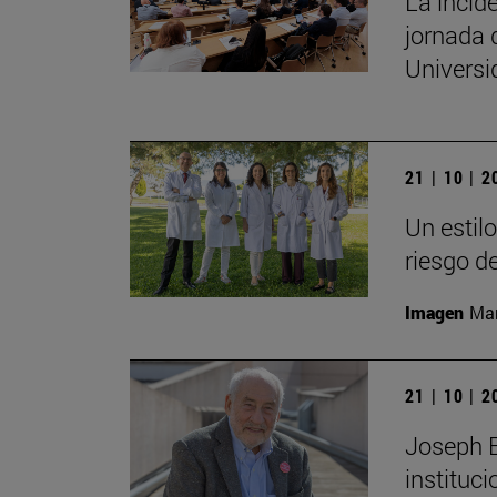
La incide
jornada 
Univers
21 | 10 | 
Un estil
riesgo d
Imagen
Man
21 | 10 | 
Joseph E.
instituc