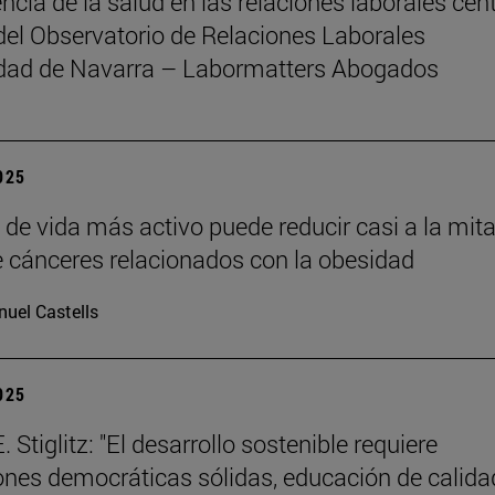
ncia de la salud en las relaciones laborales cent
del Observatorio de Relaciones Laborales
idad de Navarra – Labormatters Abogados
2025
o de vida más activo puede reducir casi a la mita
e cánceres relacionados con la obesidad
uel Castells
2025
 Stiglitz: "El desarrollo sostenible requiere
iones democráticas sólidas, educación de calida