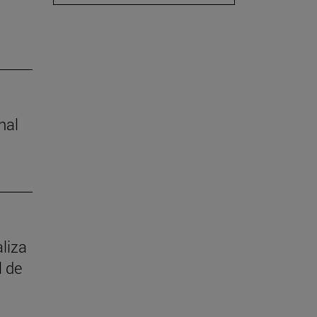
nal
aliza
l de