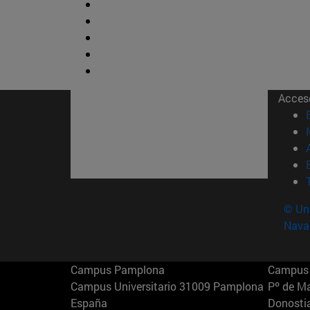
Acces
© Uni
Nava
Campus Pamplona
Campus 
Campus Universitario 31009 Pamplona
Pº de M
España
Donosti