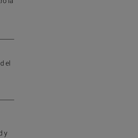
ró la
d el
d y