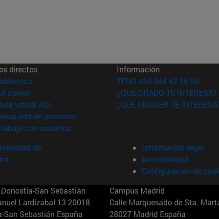
os directos
Información
(abre en nueva ventana)
Biblioteca
TFNO +34 948 42 56 00
(abre en nueva ventana)
Mi correo
¿QUÉ GRADO TE INTERESA?
(abre en nueva ventana)
Aula virtual ADI
¿QUÉ MÁSTER TE INTERESA
(abre en nueva ventana)
Búsqueda de personas
(abre en nueva ventana)
Trabaja con nosotros
versidad de
Información legal
rra
Accesibilidad
Configuración de coo
Donostia-San Sebastián
Campus Madrid
anuel Lardizabal 13 20018
Calle Marquesado de Sta. Marta
a-San Sebastián España
28027 Madrid España