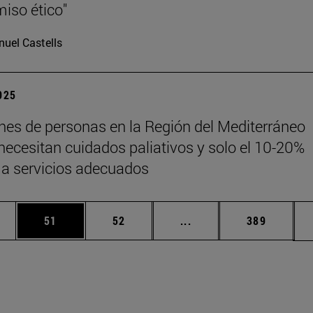
iso ético"
uel Castells
2025
ones de personas en la Región del Mediterráneo
 necesitan cuidados paliativos y solo el 10-20%
a servicios adecuados
edias Use TAB para desplazarse.
ina
Página
Página
Páginas intermedias Us
Página
51
52
...
389