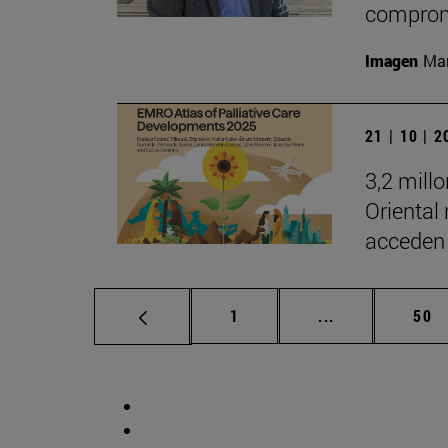
comprom
Imagen
Man
21 | 10 | 
3,2 mill
Oriental
acceden 
Página
Páginas interm
Pág
1
...
50