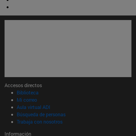
Accesos directos
(abre en nueva ventana)
Biblioteca
(abre en nueva ventana)
Mi correo
(abre en nueva ventana)
Aula virtual ADI
(abre en nueva ventana)
Búsqueda de personas
(abre en nueva ventana)
Trabaja con nosotros
Información