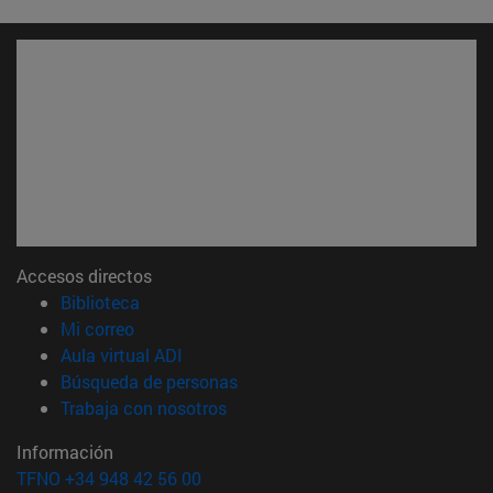
Accesos directos
(abre en nueva ventana)
Biblioteca
(abre en nueva ventana)
Mi correo
(abre en nueva ventana)
Aula virtual ADI
(abre en nueva ventana)
Búsqueda de personas
(abre en nueva ventana)
Trabaja con nosotros
Información
TFNO +34 948 42 56 00