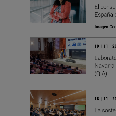
El consu
España e
Imagen
Ced
19 | 11 | 
Laborato
Navarra,
(QIA)
18 | 11 | 
La soste