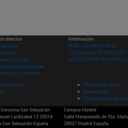
os directos
Información
(abre en nueva ventana)
Biblioteca
TFNO +34 948 42 56 00
(abre en nueva ventana)
Mi correo
¿QUÉ GRADO TE INTERESA?
(abre en nueva ventana)
Aula virtual ADI
¿QUÉ MÁSTER TE INTERESA
(abre en nueva ventana)
Búsqueda de personas
(abre en nueva ventana)
Trabaja con nosotros
versidad de
Información legal
rra
Accesibilidad
Configuración de coo
Donostia-San Sebastián
Campus Madrid
anuel Lardizabal 13 20018
Calle Marquesado de Sta. Marta
a-San Sebastián España
28027 Madrid España