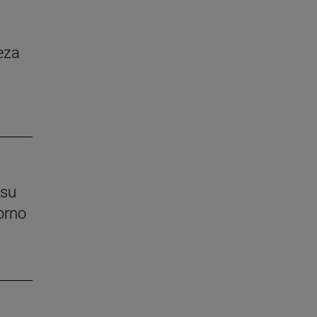
eza
 su
orno