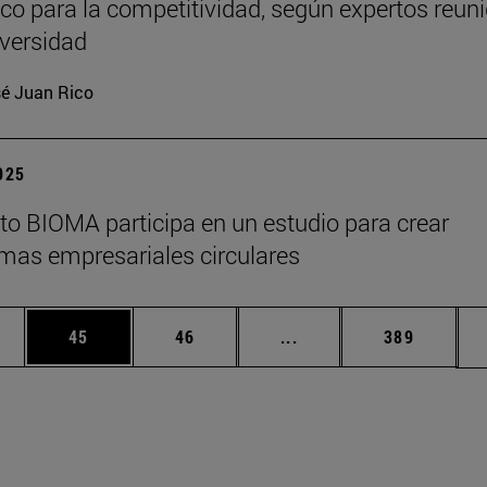
ico para la competitividad, según expertos reun
iversidad
é Juan Rico
2025
tuto BIOMA participa en un estudio para crear
mas empresariales circulares
edias Use TAB para desplazarse.
ina
Página
Página
Páginas intermedias Us
Página
45
46
...
389