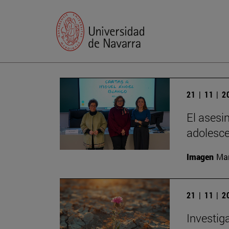
21 | 11 | 
El asesi
adolesc
Imagen
Man
21 | 11 | 
Investig