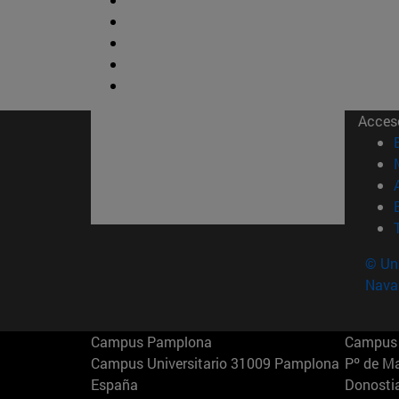
Acces
© Uni
Nava
Campus Pamplona
Campus 
Campus Universitario 31009 Pamplona
Pº de M
España
Donosti