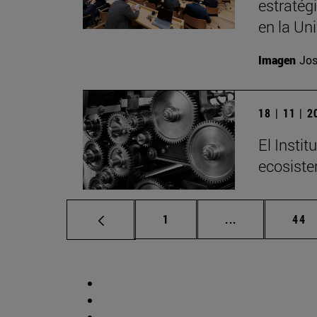
estratég
en la Un
Imagen
Jos
18 | 11 | 
El Insti
ecosiste
Página
Páginas interm
Pág
1
...
44