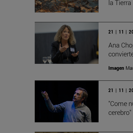
la Tierra
21 | 11 | 
Ana Chop
conviert
Imagen
Man
21 | 11 | 
"Come nu
cerebro"