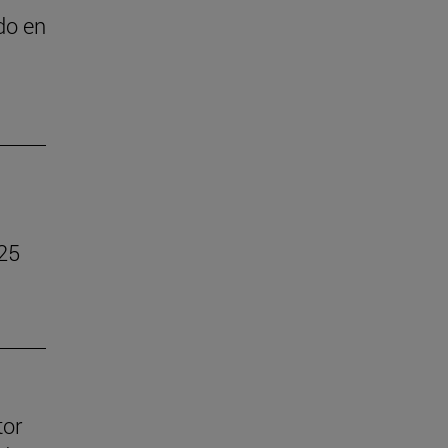
do en
025
tor