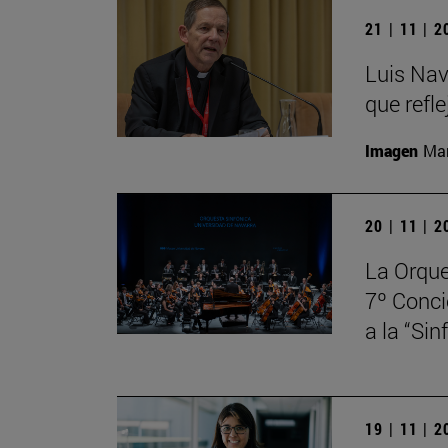
21 | 11 | 
Luis Nav
que refle
Imagen
Man
20 | 11 | 
La Orque
7º Conci
a la “Si
19 | 11 | 