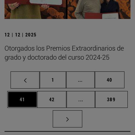
12 | 12 | 2025
Otorgados los Premios Extraordinarios de
grado y doctorado del curso 2024-25
Página
Páginas intermedias Us
Página
1
...
40
Página
Página
Páginas intermedias U
Página
41
42
...
389