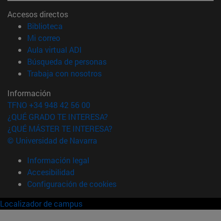
Accesos directos
(abre en nueva ventana)
Biblioteca
(abre en nueva ventana)
Mi correo
(abre en nueva ventana)
Aula virtual ADI
(abre en nueva ventana)
Búsqueda de personas
(abre en nueva ventana)
Trabaja con nosotros
Información
TFNO +34 948 42 56 00
¿QUÉ GRADO TE INTERESA?
¿QUÉ MÁSTER TE INTERESA?
© Universidad de Navarra
Información legal
Accesibilidad
Configuración de cookies
Localizador de campus