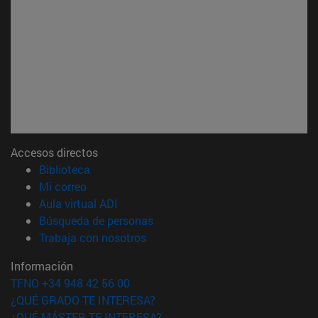
Accesos directos
(abre en nueva ventana)
Biblioteca
(abre en nueva ventana)
Mi correo
(abre en nueva ventana)
Aula virtual ADI
(abre en nueva ventana)
Búsqueda de personas
(abre en nueva ventana)
Trabaja con nosotros
Información
TFNO +34 948 42 56 00
¿QUÉ GRADO TE INTERESA?
¿QUÉ MÁSTER TE INTERESA?