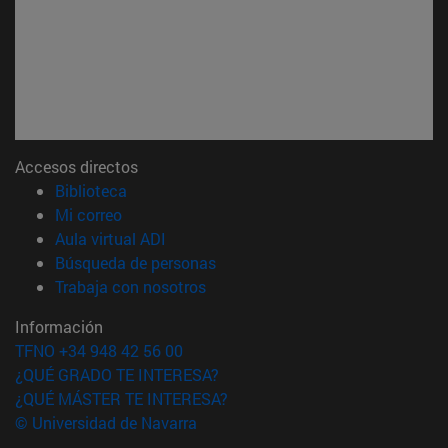
Accesos directos
(abre en nueva ventana)
Biblioteca
(abre en nueva ventana)
Mi correo
(abre en nueva ventana)
Aula virtual ADI
(abre en nueva ventana)
Búsqueda de personas
(abre en nueva ventana)
Trabaja con nosotros
Información
TFNO +34 948 42 56 00
¿QUÉ GRADO TE INTERESA?
¿QUÉ MÁSTER TE INTERESA?
© Universidad de Navarra