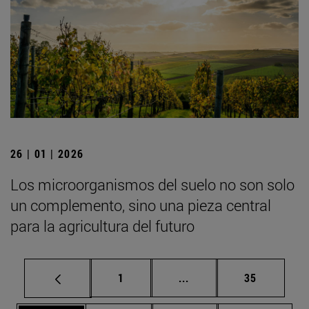
26 | 01 | 2026
Los microorganismos del suelo no son solo
un complemento, sino una pieza central
para la agricultura del futuro
Página
Páginas intermedias Us
Página
1
...
35