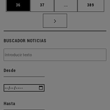
Página
Página
Páginas intermedias U
Página
36
37
...
389
BUSCADOR NOTICIAS
Desde
Hasta