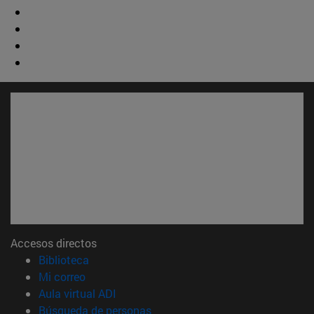
Accesos directos
(abre en nueva ventana)
Biblioteca
(abre en nueva ventana)
Mi correo
(abre en nueva ventana)
Aula virtual ADI
(abre en nueva ventana)
Búsqueda de personas