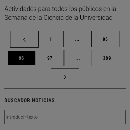
Actividades para todos los públicos en la
Semana de la Ciencia de la Universidad
Página
Páginas intermedias Us
Página
1
...
95
Página
Página
Páginas intermedias U
Página
96
97
...
389
BUSCADOR NOTICIAS