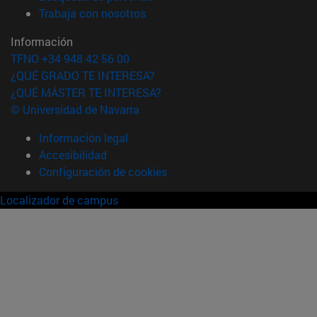
(abre en nueva ventana)
Trabaja con nosotros
Información
TFNO +34 948 42 56 00
¿QUÉ GRADO TE INTERESA?
¿QUÉ MÁSTER TE INTERESA?
© Universidad de Navarra
Información legal
Accesibilidad
Configuración de cookies
Localizador de campus