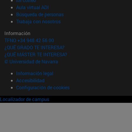
Mi correo
(abre en nueva ventana)
Aula virtual ADI
(abre en nueva ventana)
Búsqueda de personas
(abre en nueva ventana)
Trabaja con nosotros
Información
TFNO +34 948 42 56 00
¿QUÉ GRADO TE INTERESA?
¿QUÉ MÁSTER TE INTERESA?
© Universidad de Navarra
Información legal
Accesibilidad
Configuración de cookies
Localizador de campus