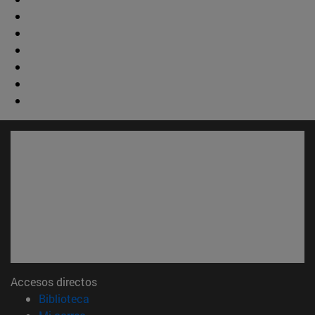
Accesos directos
(abre en nueva ventana)
Biblioteca
(abre en nueva ventana)