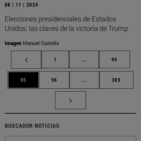
08 | 11 | 2024
Elecciones presidenciales de Estados
Unidos: las claves de la victoria de Trump
Imagen
Manuel Castells
Página
Páginas intermedias Us
Página
1
...
94
Página
Página
Páginas intermedias U
Página
95
96
...
389
BUSCADOR NOTICIAS