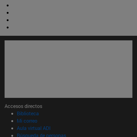
Accesos directos
(abre en nueva ventana)
Biblioteca
(abre en nueva ventana)
Mi correo
(abre en nueva ventana)
Aula virtual ADI
(abre en nueva ventana)
Búsqueda de personas