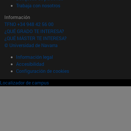
(abre en nueva ventana)
Trabaja con nosotros
Información
TFNO +34 948 42 56 00
¿QUÉ GRADO TE INTERESA?
¿QUÉ MÁSTER TE INTERESA?
© Universidad de Navarra
Información legal
Accesibilidad
Configuración de cookies
Localizador de campus