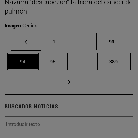
Navarra “descabezan” la hidra del cáncer de
pulmón
Imagen
Cedida
Página
Páginas intermedias Us
Página
1
...
93
Página
Página
Páginas intermedias U
Página
94
95
...
389
BUSCADOR NOTICIAS