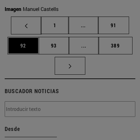
Imagen
Manuel Castells
Página
Páginas intermedias Us
Página
1
...
91
Página
Página
Páginas intermedias U
Página
92
93
...
389
BUSCADOR NOTICIAS
Desde