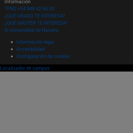
Información
TFNO +34 948 42 56 00
¿QUÉ GRADO TE INTERESA?
¿QUÉ MÁSTER TE INTERESA?
© Universidad de Navarra
Información legal
Accesibilidad
Configuración de cookies
Localizador de campus