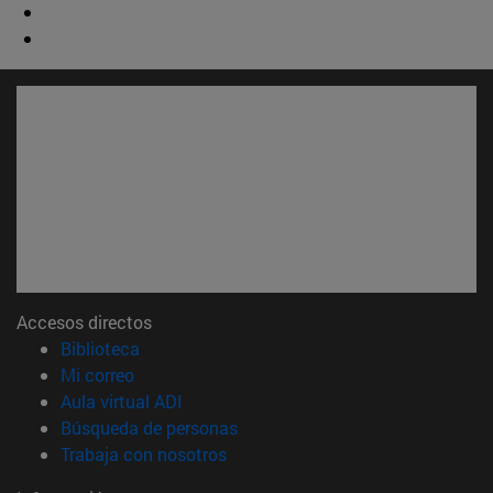
Accesos directos
(abre en nueva ventana)
Biblioteca
(abre en nueva ventana)
Mi correo
(abre en nueva ventana)
Aula virtual ADI
(abre en nueva ventana)
Búsqueda de personas
(abre en nueva ventana)
Trabaja con nosotros