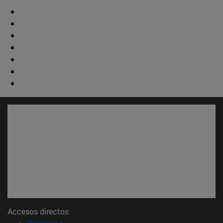
Accesos directos
(abre en nueva ventana)