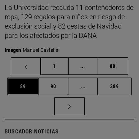
La Universidad recauda 11 contenedores de
ropa, 129 regalos para niños en riesgo de
exclusión social y 82 cestas de Navidad
para los afectados por la DANA
Imagen
Manuel Castells
Página
Páginas intermedias Us
Página
1
...
88
Página
Página
Páginas intermedias U
Página
89
90
...
389
BUSCADOR NOTICIAS