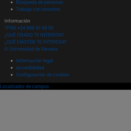
(abre en nueva ventana)
Búsqueda de personas
(abre en nueva ventana)
Trabaja con nosotros
Información
TFNO +34 948 42 56 00
¿QUÉ GRADO TE INTERESA?
¿QUÉ MÁSTER TE INTERESA?
© Universidad de Navarra
Información legal
Accesibilidad
Configuración de cookies
Localizador de campus