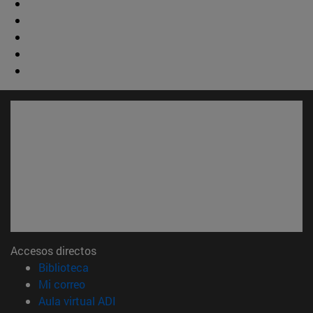
Accesos directos
(abre en nueva ventana)
Biblioteca
(abre en nueva ventana)
Mi correo
(abre en nueva ventana)
Aula virtual ADI