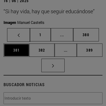
16 | 06 | 2025
“Si hay vida, hay que seguir educándose”
Imagen
Manuel Castells
Página
Páginas intermedias Us
Página
1
...
380
Página
Página
Páginas intermedias 
Página
381
382
...
389
BUSCADOR NOTICIAS