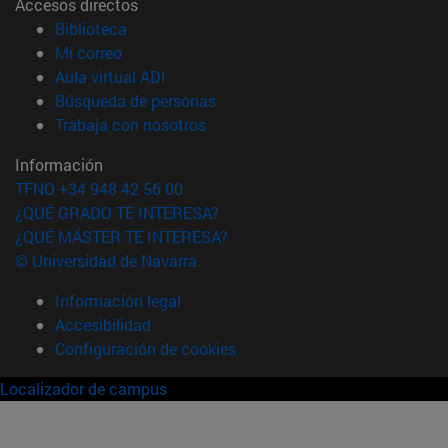
Accesos directos
(abre en nueva ventana)
Biblioteca
(abre en nueva ventana)
Mi correo
(abre en nueva ventana)
Aula virtual ADI
(abre en nueva ventana)
Búsqueda de personas
(abre en nueva ventana)
Trabaja con nosotros
Información
TFNO +34 948 42 56 00
¿QUÉ GRADO TE INTERESA?
¿QUÉ MÁSTER TE INTERESA?
© Universidad de Navarra
Información legal
Accesibilidad
Configuración de cookies
Localizador de campus