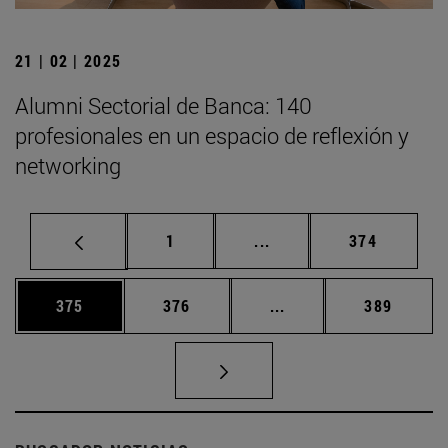
21 | 02 | 2025
Alumni Sectorial de Banca: 140
profesionales en un espacio de reflexión y
networking
Página
Páginas intermedias Us
Página
1
...
374
Página
Página
Páginas intermedias 
Página
375
376
...
389