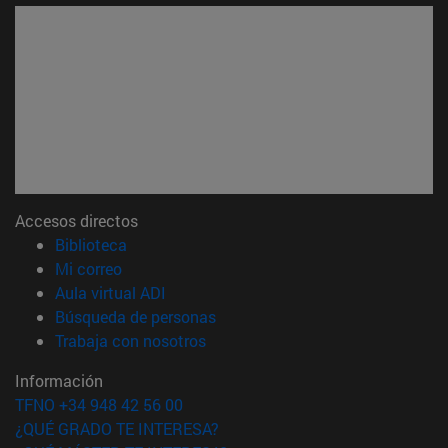
Accesos directos
(abre en nueva ventana)
Biblioteca
(abre en nueva ventana)
Mi correo
(abre en nueva ventana)
Aula virtual ADI
(abre en nueva ventana)
Búsqueda de personas
(abre en nueva ventana)
Trabaja con nosotros
Información
TFNO +34 948 42 56 00
¿QUÉ GRADO TE INTERESA?