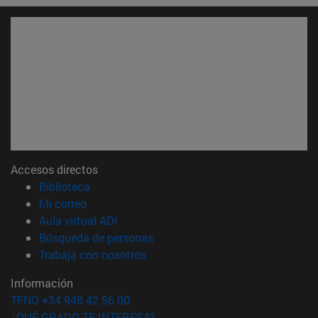
Accesos directos
(abre en nueva ventana)
Biblioteca
(abre en nueva ventana)
Mi correo
(abre en nueva ventana)
Aula virtual ADI
(abre en nueva ventana)
Búsqueda de personas
(abre en nueva ventana)
Trabaja con nosotros
Información
TFNO +34 948 42 56 00
¿QUÉ GRADO TE INTERESA?