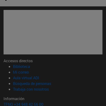
Accesos directos
(abre en nueva ventana)
Biblioteca
(abre en nueva ventana)
Mi correo
(abre en nueva ventana)
Aula virtual ADI
(abre en nueva ventana)
Búsqueda de personas
(abre en nueva ventana)
Trabaja con nosotros
Información
TFNO +34 948 42 56 00