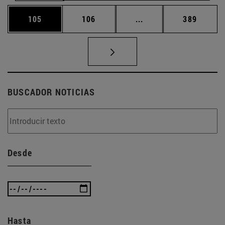
Página
Página
Páginas intermedias 
Página
105
106
...
389
BUSCADOR NOTICIAS
Desde
Hasta