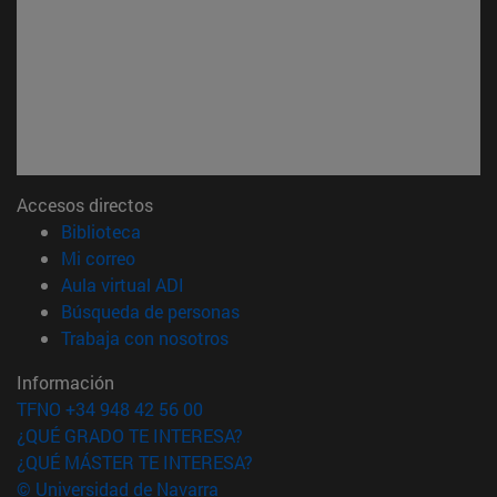
Accesos directos
(abre en nueva ventana)
Biblioteca
(abre en nueva ventana)
Mi correo
(abre en nueva ventana)
Aula virtual ADI
(abre en nueva ventana)
Búsqueda de personas
(abre en nueva ventana)
Trabaja con nosotros
Información
TFNO +34 948 42 56 00
¿QUÉ GRADO TE INTERESA?
¿QUÉ MÁSTER TE INTERESA?
© Universidad de Navarra