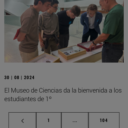
30 | 08 | 2024
El Museo de Ciencias da la bienvenida a los
estudiantes de 1º
Página
Páginas intermedias Us
Página
1
...
104