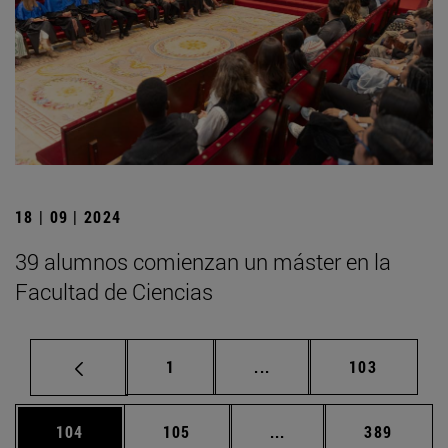
18 | 09 | 2024
39 alumnos comienzan un máster en la
Facultad de Ciencias
Página
Páginas intermedias Us
Página
1
...
103
Página
Página
Páginas intermedias 
Página
104
105
...
389