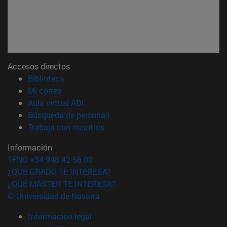
Accesos directos
(abre en nueva ventana)
Biblioteca
(abre en nueva ventana)
Mi correo
(abre en nueva ventana)
Aula virtual ADI
(abre en nueva ventana)
Búsqueda de personas
(abre en nueva ventana)
Trabaja con nosotros
Información
TFNO +34 948 42 56 00
¿QUÉ GRADO TE INTERESA?
¿QUÉ MÁSTER TE INTERESA?
© Universidad de Navarra
Información legal