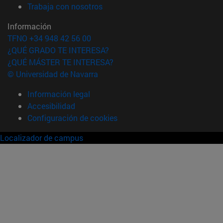
(abre en nueva ventana)
Trabaja con nosotros
Información
TFNO +34 948 42 56 00
¿QUÉ GRADO TE INTERESA?
¿QUÉ MÁSTER TE INTERESA?
© Universidad de Navarra
Información legal
Accesibilidad
Configuración de cookies
Localizador de campus