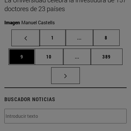
doctores de 23 países
Imagen
Manuel Castells
Página
Páginas intermedias U
Página
1
...
8
Página
Página
Páginas intermedias Us
Página
9
10
...
389
BUSCADOR NOTICIAS