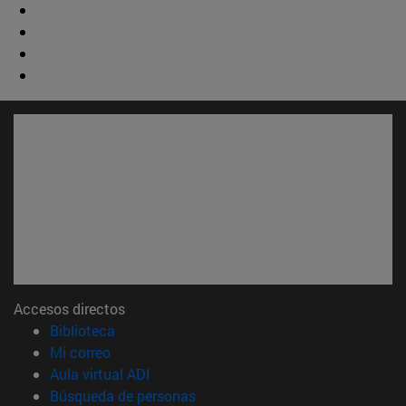
Accesos directos
(abre en nueva ventana)
Biblioteca
(abre en nueva ventana)
Mi correo
(abre en nueva ventana)
Aula virtual ADI
(abre en nueva ventana)
Búsqueda de personas