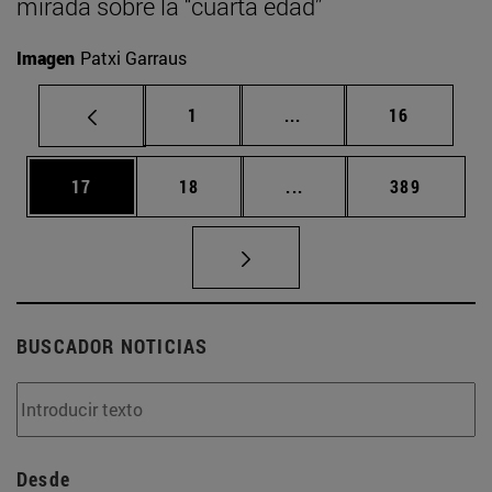
mirada sobre la “cuarta edad”
Imagen
Patxi Garraus
Página
Páginas intermedias Us
Página
1
...
16
Página
Página
Páginas intermedias U
Página
17
18
...
389
BUSCADOR NOTICIAS
Desde