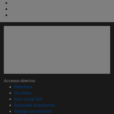
Accesos directos
(abre en nueva ventana)
Biblioteca
(abre en nueva ventana)
Mi correo
(abre en nueva ventana)
Aula virtual ADI
(abre en nueva ventana)
Búsqueda de personas
(abre en nueva ventana)
Trabaja con nosotros