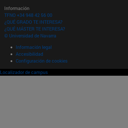
Información
TFNO +34 948 42 56 00
¿QUÉ GRADO TE INTERESA?
¿QUÉ MÁSTER TE INTERESA?
© Universidad de Navarra
Información legal
Accesibilidad
Configuración de cookies
Localizador de campus