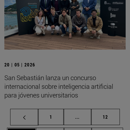
20 | 05 | 2026
San Sebastián lanza un concurso
internacional sobre inteligencia artificial
para jóvenes universitarios
Página
Páginas intermedias Us
Página
1
...
12