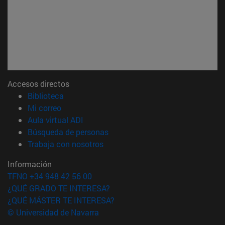
Accesos directos
(abre en nueva ventana)
Biblioteca
(abre en nueva ventana)
Mi correo
(abre en nueva ventana)
Aula virtual ADI
(abre en nueva ventana)
Búsqueda de personas
(abre en nueva ventana)
Trabaja con nosotros
Información
TFNO +34 948 42 56 00
¿QUÉ GRADO TE INTERESA?
¿QUÉ MÁSTER TE INTERESA?
© Universidad de Navarra