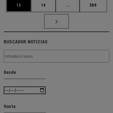
Página
Página
Páginas intermedias U
Página
13
14
...
389
BUSCADOR NOTICIAS
Desde
Hasta