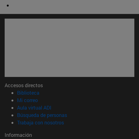
Accesos directos
(abre en nueva ventana)
Biblioteca
(abre en nueva ventana)
Mi correo
(abre en nueva ventana)
Aula virtual ADI
(abre en nueva ventana)
Búsqueda de personas
(abre en nueva ventana)
Trabaja con nosotros
Información