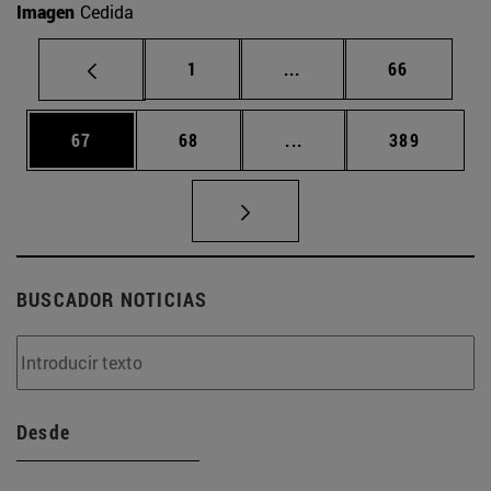
Imagen
Cedida
Página
Páginas intermedias Us
Página
1
...
66
Página
Página
Páginas intermedias U
Página
67
68
...
389
BUSCADOR NOTICIAS
Desde