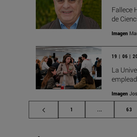
Fallece 
de Cienc
Imagen
Man
19 | 06 | 
La Unive
emplead
Imagen
Jos
Página
Páginas interm
Pág
1
...
63