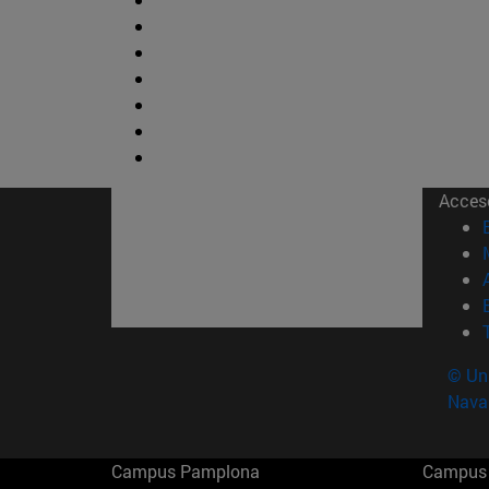
Acces
© Uni
Nava
Campus Pamplona
Campus 