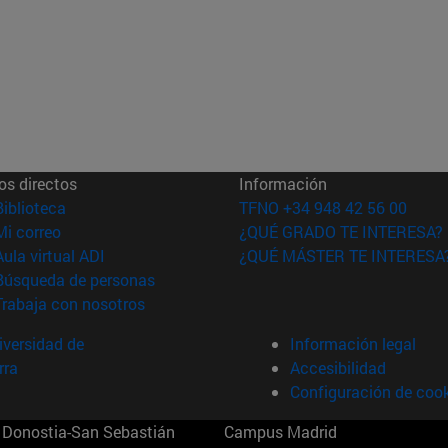
os directos
Información
(abre en nueva ventana)
Biblioteca
TFNO +34 948 42 56 00
(abre en nueva ventana)
Mi correo
¿QUÉ GRADO TE INTERESA?
(abre en nueva ventana)
Aula virtual ADI
¿QUÉ MÁSTER TE INTERESA
(abre en nueva ventana)
Búsqueda de personas
(abre en nueva ventana)
Trabaja con nosotros
versidad de
Información legal
rra
Accesibilidad
Configuración de coo
Donostia-San Sebastián
Campus Madrid