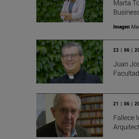
Marta To
Busines
Imagen
Man
23 | 06 | 
Juan Jos
Facultad
21 | 06 | 
Fallece I
Arquitec