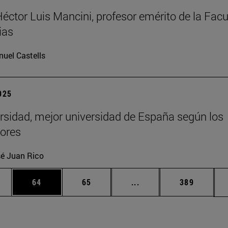
Héctor Luis Mancini, profesor emérito de la Facu
ias
uel Castells
2025
rsidad, mejor universidad de España según los
ores
é Juan Rico
edias Use TAB para desplazarse.
ina
Página
Página
Páginas intermedias Us
Página
64
65
...
389