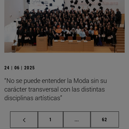
24 | 06 | 2025
“No se puede entender la Moda sin su
carácter transversal con las distintas
disciplinas artísticas”
Página
Páginas intermedias Us
Página
1
...
62