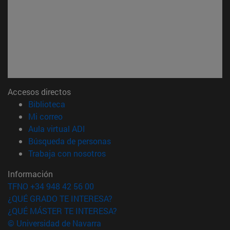
Accesos directos
(abre en nueva ventana)
Biblioteca
(abre en nueva ventana)
Mi correo
(abre en nueva ventana)
Aula virtual ADI
(abre en nueva ventana)
Búsqueda de personas
(abre en nueva ventana)
Trabaja con nosotros
Información
TFNO +34 948 42 56 00
¿QUÉ GRADO TE INTERESA?
¿QUÉ MÁSTER TE INTERESA?
© Universidad de Navarra