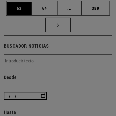
Página
Página
Páginas intermedias U
Página
63
64
...
389
BUSCADOR NOTICIAS
Desde
Hasta